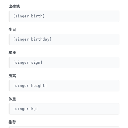
出生地
[singer:birth]
生日
[singer:birthday]
星座
[singer:sign]
身高
[singer:height]
体重
[singer:kg]
推荐